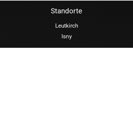
Standorte
Leutkirch
Isny
Service
Öffnungszeiten
Service-Übersicht
Kundenkonto
Über Walter
Unternehmen